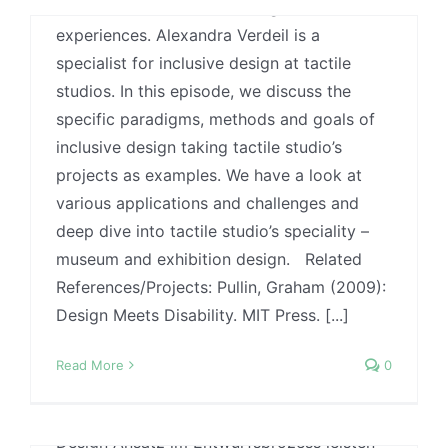
additional sense and creating more holistic
By
Jonas
|
27 March, 2026
|
Designmethoden
,
experiences. Alexandra Verdeil is a
Evidence-based Design
,
Research methods
,
Podcast
,
specialist for inclusive design at tactile
Uncategorized
studios. In this episode, we discuss the
Carolin Pauly ist geschäftsführende
specific paradigms, methods and goals of
Gesellschafterin des Instituts für Universal
#32: Nora Huxmann zu
inclusive design taking tactile studio’s
Design und war Mitgründerin des
Freiraumplanung, healthy Greenery
projects as examples. We have a look at
Netzwerks Universal Rooms, das
und green Prescribing
r
various applications and challenges and
ganzheitliche Einrichtungskonzepte für das
deep dive into tactile studio’s speciality –
By
Jonas
|
11 February, 2026
|
Biophilic Design
,
Wohnen im Alter entwickelt. Sie ist
Designmethoden
,
Evidence-based Design
,
Podcast
,
museum and exhibition design. Related
außerdem im Vorstand des Universal Design
Uncategorized
,
Wissenschaft
References/Projects: Pullin, Graham (2009):
Forum e.V. und Mitglied in der Jury des
Design Meets Disability. MIT Press. [...]
Natur und Pflanzen werden nicht erst sein
"IAUD Awards", dem Wettbewerb der
Ansätzen wie dem Biophilic Design als
International Association for Universal
Read More
0
Zugänge und Werkzeuge einer
Design mit Sitz in Japan. In dieser Folge
gesundheitsfördernden Gestaltung
geht es um den Mehrwert, den ein Universal
betrachtet. In dieser Folge nähern wir uns
Design Ansatz im Entwurfsprozess leisten