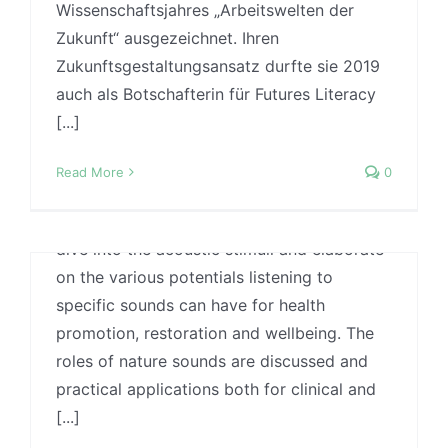
Wissenschaftsjahres „Arbeitswelten der
Tampere University, Finland. He studies the
Zukunft“ ausgezeichnet. Ihren
t
effects of nature experience on people,
Zukunftsgestaltungsansatz durfte sie 2019
especially the restorative effect of
auch als Botschafterin für Futures Literacy
repeatedly listening to natural sounds (e.g.,
[...]
birdsong, the sound of a running river, etc.).
He is currently a member of the EnviWell
Read More
0
Research Group, directed by Professor
Kalevi Korpela. In this episode we deep-
dive into the acoustic stimuli and elaborate
on the various potentials listening to
specific sounds can have for health
promotion, restoration and wellbeing. The
roles of nature sounds are discussed and
practical applications both for clinical and
[...]