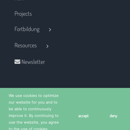
Projects
Fortbildung
Resources
Newsletter
We use cookies to optimize
our website for you and to
be able to continuously
Copyright 2025 |
Site notice
| All Rights Reserved |
Data
improve it. By continuing to
accept
deny
privacy
use the website, you agree
to the use of cookies.
Instagram
LinkedIn