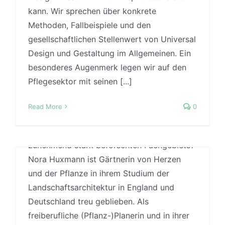
dieser Thematik in unterschiedlichen
#31) WDC2026 // Designpotentiale
kann. Wir sprechen über konkrete
Größenordnungen. Vom kleinen Healing
Methoden, Fallbeispiele und den
für eine mündigere
Garden des Pflegeheims, über
gesellschaftlichen Stellenwert von Universal
Patient:innenrolle
gesundheitsfördernde
Design und Gestaltung im Allgemeinen. Ein
Landschaftsgestaltung bis hin zur
By
Jonas
|
15 January, 2026
|
Case Studies
,
besonderes Augenmerk legen wir auf den
Designmethoden
,
Designtheorie
,
Evidence-based
quartiersübergreifenden Stadtplanung. Wo
Design
,
Research methods
,
Podcast
,
Praxis
,
Trends
Pflegesektor mit seinen [...]
und wie können wir natürliches Grün (und
und Entwicklungen
,
Uncategorized
,
Wissenschaft
Blau) effektiv als Gesundheitsressource
Read More
0
Diese Folge ist Teil einer Mini-Serie zum
nutzen und was sind dabei Klischees und
World Design Captial 2026 und dem Projekt
Vereinfachte Vorstellungen eines
"Designing a more active Patient Role in
zunehmend stark beforschten Fachgebiets?
Public health Services" des Designinstitut
Nora Huxmann ist Gärtnerin von Herzen
für Gesunde Gestaltung. Wir widmen uns
und der Pflanze in ihrem Studium der
der Frage, welche Potentiale Gestaltung
Landschaftsarchitektur in England und
bietet, um die Rolle von Patient:innen im
Deutschland treu geblieben. Als
medizinischen Versorgungssystem aktiver
freiberufliche (Pflanz-)Planerin und in ihrer
und mündiger zu machen. Dabei betrachten