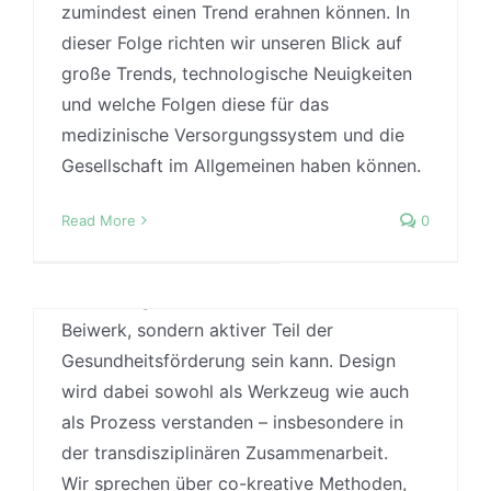
Uncategorized
zumindest einen Trend erahnen können. In
dieser Folge richten wir unseren Blick auf
In dieser Folge tauchen wir ein in die Welt
große Trends, technologische Neuigkeiten
des Kommunikationsdesigns und seine Rolle
und welche Folgen diese für das
innerhalb der Gesundheitsförderung.
#28: BASIC – Multi-, Inter- und
medizinische Versorgungssystem und die
Anhand konkreter Beispiele – dem Projekt
Transdisziplinarität in der
Gesellschaft im Allgemeinen haben können.
»Ästhetik der heilsamen Orte« sowie
gesundheitsfördernden Gestaltung
Erfahrungen aus der Ludwig Boltzmann
Read More
0
By
Jonas
|
16 April, 2025
|
Designtheorie
,
Evidence-
Forschungsgruppe Alterung und
based Design
,
Nachhaltigkeit
,
Podcast
,
Wundheilung (SHoW) – beleuchten wir, wie
Uncategorized
,
Wissenschaft
Gestaltung nicht nur schmückendes
In dieser Basics-Folge befassen wir uns
Beiwerk, sondern aktiver Teil der
sprichwörtlich mit der Basis der
Gesundheitsförderung sein kann. Design
gesundheitsfördernden Gestaltung -
wird dabei sowohl als Werkzeug wie auch
nämlich unterschiedlichen Arbeitsmodi.
als Prozess verstanden – insbesondere in
Dieses Mal geht es also um einen Deep-
der transdisziplinären Zusammenarbeit.
Dive, der sich eher
Wir sprechen über co-kreative Methoden,