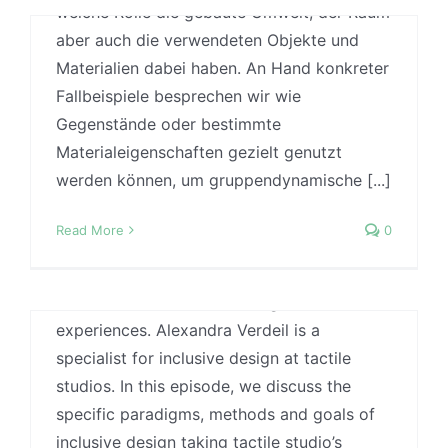
welche Rolle die gebaute Umwelt, der Raum
#34) Alexandra Verdeil on benefits
aber auch die verwendeten Objekte und
of inclusive design for all users
Materialien dabei haben. An Hand konkreter
By
Jonas
|
16 April, 2026
|
Case Studies
,
Fallbeispiele besprechen wir wie
Designmethoden
,
Research methods
,
Podcast
,
Sozialität
,
Uncategorized
,
Wissenschaft
Gegenstände oder bestimmte
Materialeigenschaften gezielt genutzt
Inclusive design addresses among other
#31) WDC2026 // Designpotentiale
werden können, um gruppendynamische [...]
things the needs of particularly vulnerable
für eine mündigere
user groups. Through this, concepts are
Read More
0
Patient:innenrolle
developed that are beneficial for a much
By
Jonas
|
15 January, 2026
|
Case Studies
,
wider range of users by incorporating
Designmethoden
,
Designtheorie
,
Evidence-based
additional sense and creating more holistic
Design
,
Research methods
,
Podcast
,
Praxis
,
Trends
experiences. Alexandra Verdeil is a
und Entwicklungen
,
Uncategorized
,
Wissenschaft
specialist for inclusive design at tactile
Diese Folge ist Teil einer Mini-Serie zum
studios. In this episode, we discuss the
World Design Captial 2026 und dem Projekt
specific paradigms, methods and goals of
"Designing a more active Patient Role in
inclusive design taking tactile studio’s