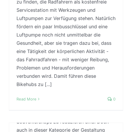
zu finden, die Radfahrern als kostenfreie
Studies
,
Praxis
,
Stressreduktion
,
Uncategorized
Servicestation mit Werkzeugen und
Mit einer erhöhten Belastung an
Luftpumpen zur Verfügung stehen. Natürlich
Stickoxiden, Lärm und verkehrsbedingten
fördern ein paar Imbusschlüssel und eine
Sicherheitsrisiken gehört die Autobahn und
Luftpumpe noch nicht unmittelbar die
ihre Peripherie nicht unbedingt zu
Gesundheit, aber sie tragen dazu bei, dass
klassischen Bereichen
eine Tätigkeit der körperlichen Aktivität -
gesundheitsfördernder Gestaltung. Wer auf
das Fahrradfahren - mit weniger Reibung,
langen Reisen mit dem Auto dann zur Pause
Problemen und Herausforderungen
d
an einer der Autobahnraststätten eine Pause
verbunden wird. Damit führen diese
einlegt, wird allzu oft mit einem Hybrid aus
Bikehubs zu [...]
Tankstelle und architektonischem Unort
Biophilie in der Großstadt
konfrontiert, dessen primäre
Read More
0
By
Jonas
|
4 November, 2016
|
Biophilic Design
,
Case
Raumqualitäten auf das Angebot einer
Studies
,
Sozialität
,
Stressreduktion
Toilette, eines Schnellimbisses und eines
Es gibt eine Vielzahl von gestalterischen
Souveniershops zu reduzieren sind. Doch
Ansätzen um die Gesundheit zu fördern.
auch in dieser Kategorie der Gestaltung