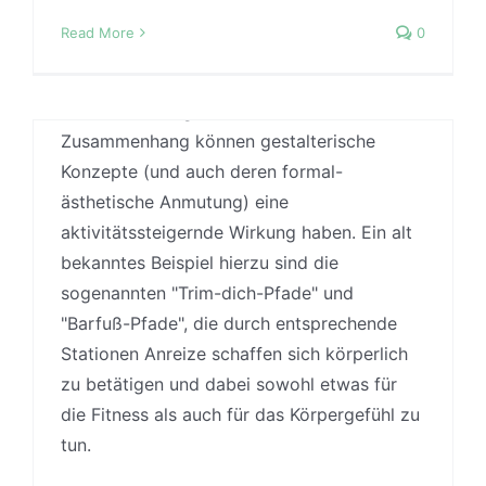
allem Aktivitätssteigerung bedeuten.
Read More
0
Populärer Vertreter dieses Ansatzes ist z.B.
die Initiative Active by Design des
britischen Design Council. In diesem
Zusammenhang können gestalterische
Konzepte (und auch deren formal-
ästhetische Anmutung) eine
aktivitätssteigernde Wirkung haben. Ein alt
bekanntes Beispiel hierzu sind die
sogenannten "Trim-dich-Pfade" und
Natur für alle Sinne
"Barfuß-Pfade", die durch entsprechende
Stationen Anreize schaffen sich körperlich
By
Jonas
|
17 May, 2016
|
Biophilic Design
,
Case
Studies
,
Praxis
zu betätigen und dabei sowohl etwas für
die Fitness als auch für das Körpergefühl zu
Ein aktueller Ansatz der
tun.
gesundheitsfördernden Gestaltung basiert
auf dem Kontakt und der Interaktion mit