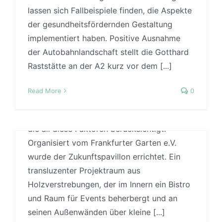
Meist geht es darum Stress zu reduzieren,
lassen sich Fallbeispiele finden, die Aspekte
Sozialität zu fördern und das Gefühl von
der gesundheitsfördernden Gestaltung
Sinnhaftigkeit und Verstehbarkeit im Sinne
implementiert haben. Positive Ausnahme
der Salutogenese (bzw. des sogenannten
der Autobahnlandschaft stellt die Gotthard
Kohärenzgefühls) zu fördern. Wer zur Zeit
Raststätte an der A2 kurz vor dem [...]
durch die frankfurter Innenstadt läuft wird
auf dem Goetheplatz auf ein Konzept
Read More
0
aufmerksam, das mit relativ einfachen
Gestalterische Anreize zu mehr
Mitteln eine temporäre Installation darstellt,
Aktivität
die all diese Faktoren berücksichtigt.
Organisiert vom Frankfurter Garten e.V.
By
Jonas
|
20 May, 2016
|
Aktivitätssteigerung
,
Case
Studies
,
Praxis
wurde der Zukunftspavillon errichtet. Ein
transluzenter Projektraum aus
Barfuß-Pfad mit Trimm-dich-Elementen in
Holzverstrebungen, der im Innern ein Bistro
der rheinlandpfälzischen Kleinstadt Bad
und Raum für Events beherbergt und an
Sobernheim Gesundheitsfördernde
seinen Außenwänden über kleine [...]
Gestaltung kann im öffentlichen Raum vor