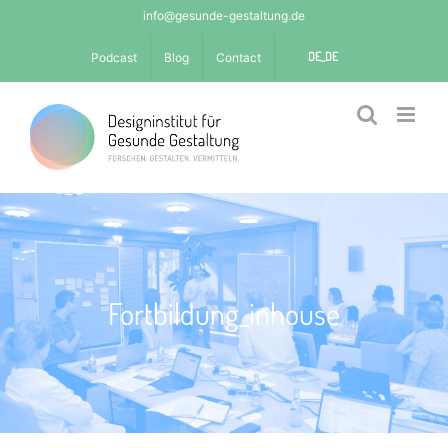
Skip
info@gesunde-gestaltung.de
to
DE_DE
Podcast
Blog
Contact
content
Fortbildung_inhouse