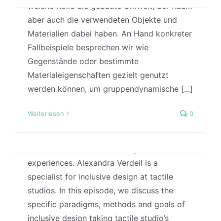
welche Rolle die gebaute Umwelt, der Raum
#34) Alexandra Verdeil on benefits
aber auch die verwendeten Objekte und
of inclusive design for all users
Materialien dabei haben. An Hand konkreter
Von
Jonas
|
16 April, 2026
|
Case Studies
,
Fallbeispiele besprechen wir wie
Designmethoden
,
Forschungsmethoden
,
Podcast
,
Sozialität
,
Uncategorized
,
Wissenschaft
Gegenstände oder bestimmte
Materialeigenschaften gezielt genutzt
Inclusive design addresses among other
werden können, um gruppendynamische [...]
things the needs of particularly vulnerable
user groups. Through this, concepts are
Weiterlesen
0
developed that are beneficial for a much
#33: Carolin Pauly zu Universal
wider range of users by incorporating
Design, Pflege und Partizipation
additional sense and creating more holistic
Von
Jonas
|
27 März, 2026
|
Designmethoden
,
experiences. Alexandra Verdeil is a
Evidence-based Design
,
Forschungsmethoden
,
specialist for inclusive design at tactile
Podcast
,
Uncategorized
studios. In this episode, we discuss the
Carolin Pauly ist geschäftsführende
specific paradigms, methods and goals of
Gesellschafterin des Instituts für Universal
#32: Nora Huxmann zu
inclusive design taking tactile studio’s