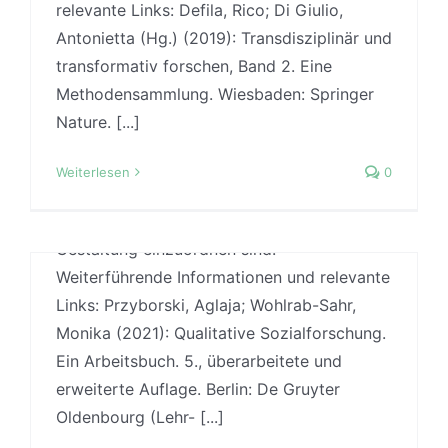
relevante Links: Defila, Rico; Di Giulio,
die Qualität einer wissenschaftlichen Arbeit?
Antonietta (Hg.) (2019): Transdisziplinär und
Worauf gilt es grundsätzlich zu achten,
transformativ forschen, Band 2. Eine
wenn man selbst empirische Methoden
Methodensammlung. Wiesbaden: Springer
anwenden will? In dieser Folge geht es um
Nature. [...]
eine erste Orientierung was die
Gütekriterien wissenschaftlicher Arbeit sind
Weiterlesen
0
und wie unterschiedliche Arten von
Evidenzen für die evidenzbasierte
Gestaltung einzuordnen sind. ———
Weiterführende Informationen und relevante
Links: Przyborski, Aglaja; Wohlrab-Sahr,
Monika (2021): Qualitative Sozialforschung.
Ein Arbeitsbuch. 5., überarbeitete und
erweiterte Auflage. Berlin: De Gruyter
Oldenbourg (Lehr- [...]