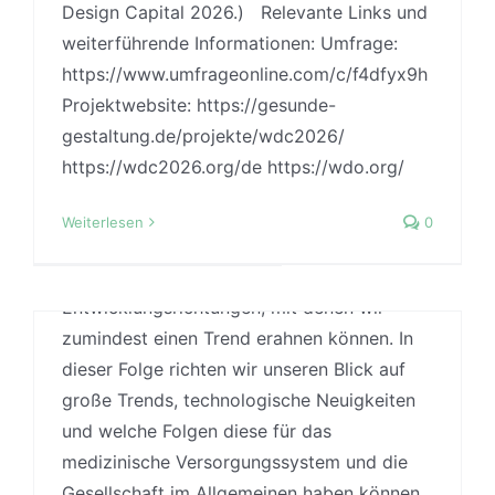
Design Capital 2026.) Relevante Links und
gesundheitsfördernden Gestaltung
News 06/25: Kooperation und
weiterführende Informationen: Umfrage:
Zusammenarbeit
Von
Jonas
|
21 November, 2025
|
Podcast
,
Trends
https://www.umfrageonline.com/c/f4dfyx9h
und Entwicklungen
,
Uncategorized
,
Wissenschaft
Von
Jonas
|
2 Juli, 2025
|
Uncategorized
Projektwebsite: https://gesunde-
Wie wird sich das Gesundheitssystem,
gestaltung.de/projekte/wdc2026/
newsletter 06/25 Ob bei der Gestaltung von
therapeutische Einrichtungen und Abläufe in
https://wdc2026.org/de https://wdo.org/
Wartezimmern, Therapieräumen oder
Zukunft verändern? Niemand kann die
ganzen Krankenhäusern – gesunde
Zukunft vorhersagen, doch Einblicke in
Weiterlesen
0
Gestaltung stellt uns vor komplexe
Messen, Konferenzen und Symposien zeigen
Herausforderungen mit Blick auf die
konkrete Innovationen und
relevanten psychosozialen Bedürfnisse und
Entwicklungsrichtungen, mit denen wir
systemischen Anforderungen. Um diesen
zumindest einen Trend erahnen können. In
gerecht zu werden, braucht es nicht nur
dieser Folge richten wir unseren Blick auf
gute Ideen, sondern auch die
große Trends, technologische Neuigkeiten
Zusammenarbeit unterschiedlicher
und welche Folgen diese für das
Perspektiven und Expertisen.
medizinische Versorgungssystem und die
#29) Gabriel Dörner zu Co-Creation,
Gesundheitsfördernde Gestaltung lebt vom
Gesellschaft im Allgemeinen haben können.