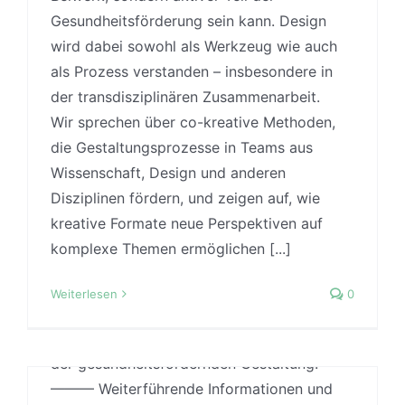
sprichwörtlich mit der Basis der
Gesundheitsförderung sein kann. Design
gesundheitsfördernden Gestaltung -
wird dabei sowohl als Werkzeug wie auch
nämlich unterschiedlichen Arbeitsmodi.
als Prozess verstanden – insbesondere in
Dieses Mal geht es also um einen Deep-
der transdisziplinären Zusammenarbeit.
Dive, der sich eher
Wir sprechen über co-kreative Methoden,
#27: BASIC – Gütekriterien
wissenschaftstheoretisch mit der
die Gestaltungsprozesse in Teams aus
wissenschaftlicher Arbeit
gesundheitsfördernden Gestaltung befasst.
Wissenschaft, Design und anderen
Denn auch wenn die Begriffe im beruflichen
Von
Jonas
|
24 Januar, 2025
|
Designmethoden
,
Disziplinen fördern, und zeigen auf, wie
Designtheorie
,
Evidence-based Design
,
wie privaten Alltag inflationär und of gar
Forschungsmethoden
,
Podcast
,
Uncategorized
,
kreative Formate neue Perspektiven auf
synomyn gebraucht werden, beschreiben
Wissenschaft
komplexe Themen ermöglichen [...]
sie sehr unterschiedliche Formen der
In der gesundheitsfördernden Gestaltung
Arbeitsweise. Wie schauen uns diese
Weiterlesen
0
und vor allem im Bereich der
Begriffe genauer an und übertragen diese
evidenzbasierten Gestaltung geht es immer
Begriffsbestimmung konkret auf der Feld
wieder auch um die Frage,
der gesundheitsfördernden Gestaltung.
wissenschaftliche Studien und Belege
——— Weiterführende Informationen und
einschätzen zu können. Woran erkenne ich