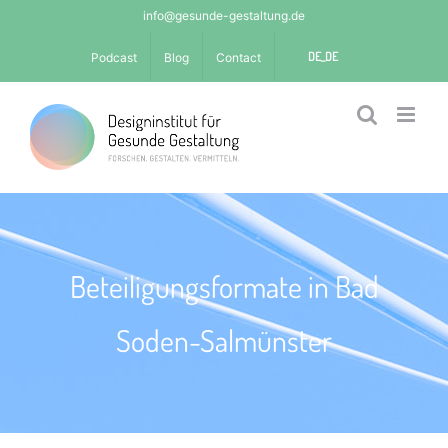
Skip
info@gesunde-gestaltung.de
to
DE_DE
Podcast
Blog
Contact
content
Beteiligungsformate in Bad
Soden-Salmünster